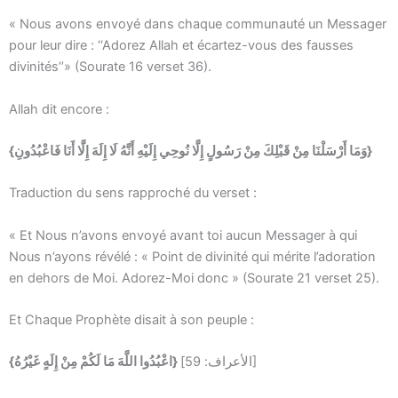
« Nous avons envoyé dans chaque communauté un Messager
pour leur dire : ‘‘Adorez Allah et écartez-vous des fausses
divinités’’» (Sourate 16 verset 36).
Allah dit encore :
{وَمَا أَرْسَلْنَا مِنْ قَبْلِكَ مِنْ رَسُولٍ إِلَّا نُوحِي إِلَيْهِ أَنَّهُ لَا إِلَهَ إِلَّا أَنَا فَاعْبُدُونِ}
Traduction du sens rapproché du verset :
« Et Nous n’avons envoyé avant toi aucun Messager à qui
Nous n’ayons révélé : « Point de divinité qui mérite l’adoration
en dehors de Moi. Adorez-Moi donc » (Sourate 21 verset 25).
Et Chaque Prophète disait à son peuple :
[الأعراف: 59]
{اعْبُدُوا اللَّهَ مَا لَكُمْ مِنْ إِلَهٍ غَيْرُهُ}