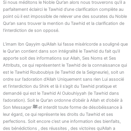
Si nous méditons le Noble Qur’an alors nous trouverons qu’il a
parfaitement éclairci le Tawhid d’une clarification complète au
point où il est impossible de relever une des sourates du Noble
Qur’an sans trouver la mention du Tawhid et la clarification de
l’interdiction de son opposé.
L’imam Ibn Qayyim qu’Allah lui fasse miséricorde a souligné que
le Qur’an contient dans son intégralité le Tawhid du fait qu’il
apporte soit des informations sur Allah, Ses Noms et Ses
Attributs, ce qui représentent le Tawhid de la connaissance qui
est le Tawhid Rouboubiya (le Tawhid de la Seigneurie), soit un
ordre sur l’adoration d’Allah Uniquement sans rien Lui associé
et l’interdiction du Shirk et là il s’agit du Tawhid pratique et
demandé qui est le Tawhid Al Oulouhiyyah (le Tawhid dans
l’adoration). Soit le Qur’an ordonne d’obéir à Allah et d’obéir à
Son Messager
ﷺ
et interdit toute forme de désobéissance à
leur égard, ce qui représente les droits du Tawhid et ses
perfections. Soit encore c’est une information des bienfaits,
des bénédictions , des réussites , des victoires qu’Allah a