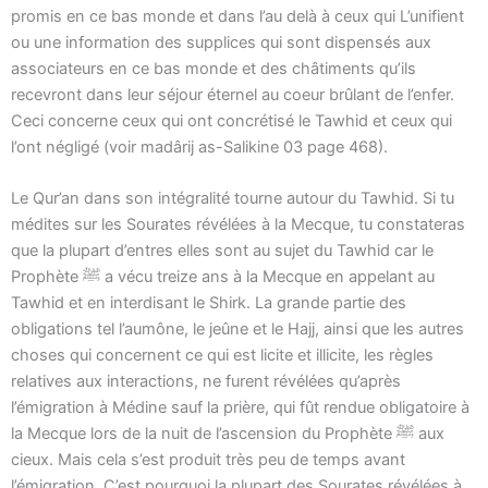
promis en ce bas monde et dans l’au delà à ceux qui L’unifient
ou une information des supplices qui sont dispensés aux
associateurs en ce bas monde et des châtiments qu’ils
recevront dans leur séjour éternel au coeur brûlant de l’enfer.
Ceci concerne ceux qui ont concrétisé le Tawhid et ceux qui
l’ont négligé (voir madârij as-Salikine 03 page 468).
Le Qur’an dans son intégralité tourne autour du Tawhid. Si tu
médites sur les Sourates révélées à la Mecque, tu constateras
que la plupart d’entres elles sont au sujet du Tawhid car le
Prophète ﷺ a vécu treize ans à la Mecque en appelant au
Tawhid et en interdisant le Shirk. La grande partie des
obligations tel l’aumône, le jeûne et le Hajj, ainsi que les autres
choses qui concernent ce qui est licite et illicite, les règles
relatives aux interactions, ne furent révélées qu’après
l’émigration à Médine sauf la prière, qui fût rendue obligatoire à
la Mecque lors de la nuit de l’ascension du Prophète ﷺ aux
cieux. Mais cela s’est produit très peu de temps avant
l’émigration. C’est pourquoi la plupart des Sourates révélées à