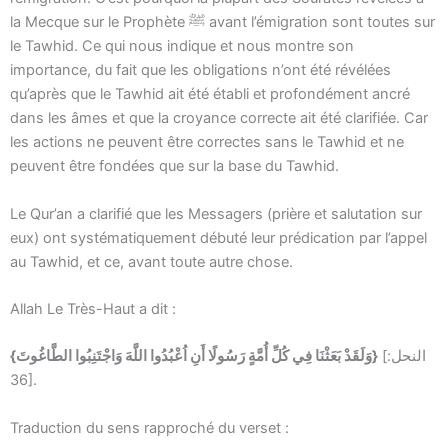
la Mecque sur le Prophète ﷺ avant l’émigration sont toutes sur
le Tawhid. Ce qui nous indique et nous montre son
importance, du fait que les obligations n’ont été révélées
qu’après que le Tawhid ait été établi et profondément ancré
dans les âmes et que la croyance correcte ait été clarifiée. Car
les actions ne peuvent être correctes sans le Tawhid et ne
peuvent être fondées que sur la base du Tawhid.
Le Qur’an a clarifié que les Messagers (prière et salutation sur
eux) ont systématiquement débuté leur prédication par l’appel
au Tawhid, et ce, avant toute autre chose.
Allah Le Très-Haut a dit :
[النحل:
{وَلَقَدْ بَعَثْنَا فِي كُلِّ أُمَّةٍ رَسُولًا أَنِ اُعْبُدُوا اللَّهَ وَاجْتَنِبُوا الطَّاغُوتَ}
36].
Traduction du sens rapproché du verset :